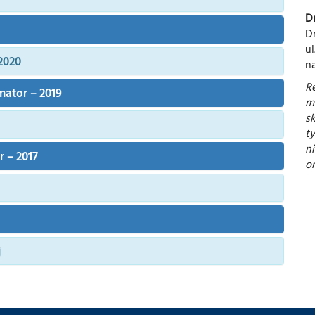
D
D
ul
2020
n
R
ator – 2019
m
sk
t
n
 – 2017
or
j