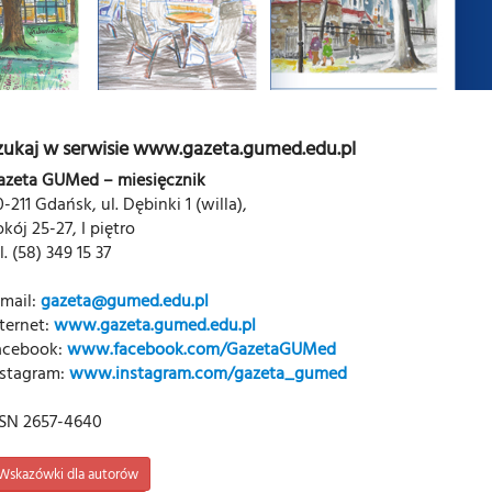
zukaj w serwisie www.gazeta.gumed.edu.pl
azeta GUMed – miesięcznik
-211 Gdańsk, ul. Dębinki 1 (willa),
kój 25-27, I piętro
l. (58) 349 15 37
-mail:
gazeta@gumed.edu.pl
ternet:
www.gazeta.gumed.edu.pl
acebook:
www.facebook.com/GazetaGUMed
nstagram:
www.instagram.com/gazeta_gumed
SSN 2657-4640
Wskazówki dla autorów