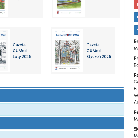
R
Gazeta
Gazeta
M
GUMed
GUMed
Luty 2026
Styczeń 2026
P
B
R
G
B
W
A
R
M
S
M