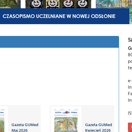
S
G
80
po
te
e
In
F
I
I
Gazeta GUMed
Gazeta GUMed
Maj 2026
Kwiecień 2026