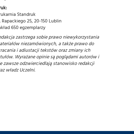
ruk:
rukarnia Standruk
. Rapackiego 25, 20-150 Lublin
akład 650 egzemplarzy
edakcja zastrzega sobie prawo niewykorzystania
ateriałów niezamówionych, a także prawo do
racania i adiustacji tekstów oraz zmiany ich
ytułów. Wyrażane opinie są poglądami autorów i
ie zawsze odzwierciedlają stanowisko redakcji
az władz Uczelni.