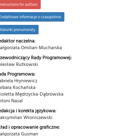
Instructions for authors
Dodatkowe informacje o czasopiśmie
Warunki prenumeraty
edaktor naczelna
:
ałgorzata Omilian-Mucharska
rzewodniczący Rady Programowej:
olesław Rutkowski
ada Programowa:
abriela Hryniewicz
arbara Kochańska
ioletta Mędrzycka-Dąbrowska
ntoni Nasal
edakcja i korekta językowa:
aksymilian Wroniszewski
kład i opracowanie graficzne:
ałgorzata Gusman