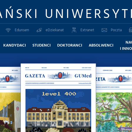
AŃSKI UNIWERSYT
Eduroam
eDziekanat
Extranet
Poczta
NA
KANDYDACI
STUDENCI
DOKTORANCI
ABSOLWENCI
I INN