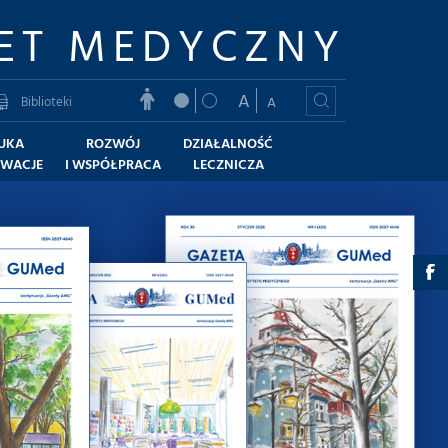
ET MEDYCZNY
A
Biblioteki
A
UKA
ROZWÓJ
DZIAŁALNOŚĆ
OWACJE
I WSPÓŁPRACA
LECZNICZA
g
-
F